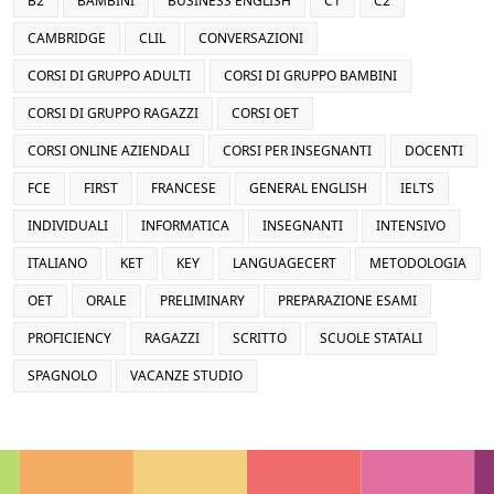
B2
BAMBINI
BUSINESS ENGLISH
C1
C2
CAMBRIDGE
CLIL
CONVERSAZIONI
CORSI DI GRUPPO ADULTI
CORSI DI GRUPPO BAMBINI
CORSI DI GRUPPO RAGAZZI
CORSI OET
CORSI ONLINE AZIENDALI
CORSI PER INSEGNANTI
DOCENTI
FCE
FIRST
FRANCESE
GENERAL ENGLISH
IELTS
INDIVIDUALI
INFORMATICA
INSEGNANTI
INTENSIVO
ITALIANO
KET
KEY
LANGUAGECERT
METODOLOGIA
OET
ORALE
PRELIMINARY
PREPARAZIONE ESAMI
PROFICIENCY
RAGAZZI
SCRITTO
SCUOLE STATALI
SPAGNOLO
VACANZE STUDIO