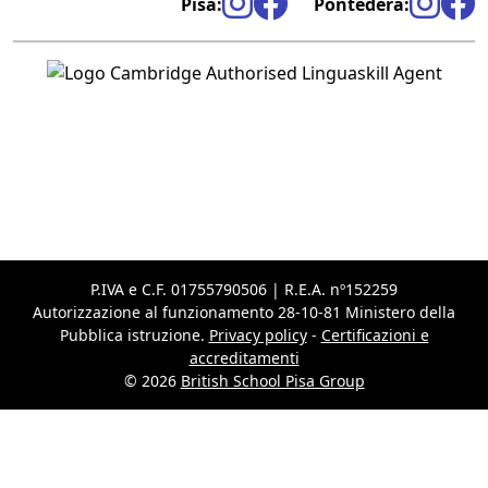
Pisa:
Pontedera:
P.IVA e C.F. 01755790506 | R.E.A. nº152259
Autorizzazione al funzionamento 28-10-81 Ministero della
Pubblica istruzione.
Privacy policy
-
Certificazioni e
accreditamenti
© 2026
British School Pisa Group