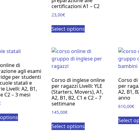
preparazione alle
certificazioni A1 – C2
23,00
€
Select options
online di
azione agli esami
idge per studenti
Corso di inglese online
Corso di 
cuole statali e
per ragazzi Livelli: YLE
per ragazz
ie Livelli: A2, B1,
(Starters, Movers), A1,
A2, B1, B
 e C2 – 3 mesi
A2, B1, B2, C1 e C2 – 7
anno
€
settimane
610,00
€
145,00
€
 options
Select o
Select options