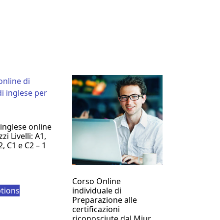
inglese online
i Livelli: A1,
2, C1 e C2 – 1
Corso Online
ptions
individuale di
Preparazione alle
certificazioni
riconosciute dal Miur