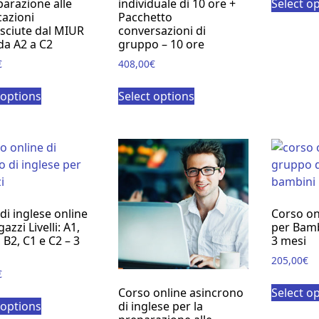
Select o
parazione alle
individuale di 10 ore +
cazioni
Pacchetto
sciute dal MIUR
conversazioni di
 da A2 a C2
gruppo – 10 ore
€
408,00
€
 options
Select options
di inglese online
Corso onl
azzi Livelli: A1,
per Bamb
 B2, C1 e C2 – 3
3 mesi
205,00
€
€
Select o
Corso online asincrono
 options
di inglese per la