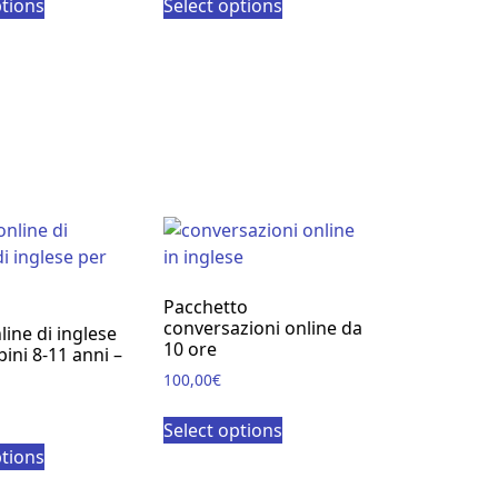
ptions
Select options
Pacchetto
conversazioni online da
ine di inglese
10 ore
ini 8-11 anni –
100,00
€
Select options
ptions