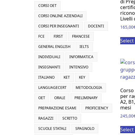
di Pre
CORSI OET
certifi
ricono
CORSI ONLINE AZIENDALI
Livelli
CORSI PER INSEGNANTI
DOCENTI
165,00
FCE
FIRST
FRANCESE
Select
GENERAL ENGLISH
IELTS
INDIVIDUALI
INFORMATICA
INSEGNANTI
INTENSIVO
ITALIANO
KET
KEY
LANGUAGECERT
METODOLOGIA
Corso 
per rag
OET
ORALE
PRELIMINARY
A2, B1,
mesi
PREPARAZIONE ESAMI
PROFICIENCY
245,00
RAGAZZI
SCRITTO
SCUOLE STATALI
SPAGNOLO
Select