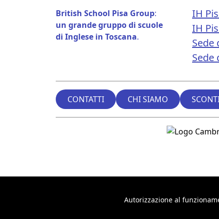
IH Pi
British School Pisa Group
:
un grande gruppo di scuole
IH Pi
di Inglese in Toscana
.
Sede 
Sede d
CONTATTI
CHI SIAMO
SCONTI
Autorizzazione al funzioname