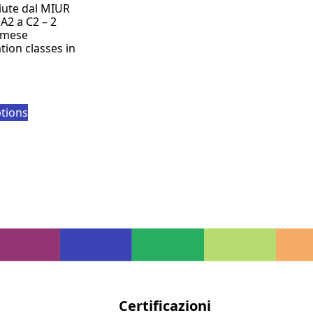
iute dal MIUR
 A2 a C2 – 2
 mese
tion classes in
ptions
i
Certificazioni