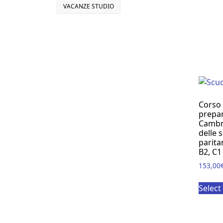
VACANZE STUDIO
Corso 
prepar
Cambr
delle s
paritar
B2, C1
153,00
Select