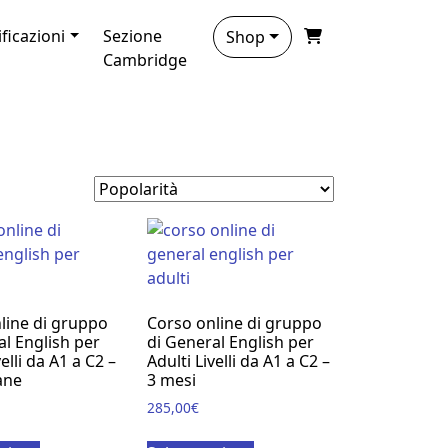
ificazioni
Sezione
Shop
Cambridge
line di gruppo
Corso online di gruppo
al English per
di General English per
velli da A1 a C2 –
Adulti Livelli da A1 a C2 –
ane
3 mesi
285,00
€