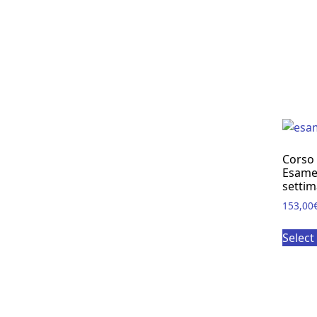
Corso 
Esame
setti
153,00
Select