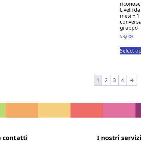
riconosc
Livelli da
mesi + 1
conversa
gruppo
53,00
€
Select o
1
2
3
4
→
e contatti
I nostri serviz