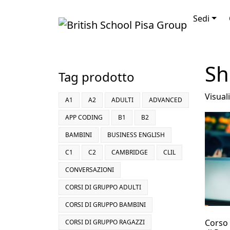
Vai al contenuto
Sedi
Sh
Tag prodotto
Visuali
A1
A2
ADULTI
ADVANCED
APP CODING
B1
B2
BAMBINI
BUSINESS ENGLISH
C1
C2
CAMBRIDGE
CLIL
CONVERSAZIONI
CORSI DI GRUPPO ADULTI
CORSI DI GRUPPO BAMBINI
Corso 
CORSI DI GRUPPO RAGAZZI