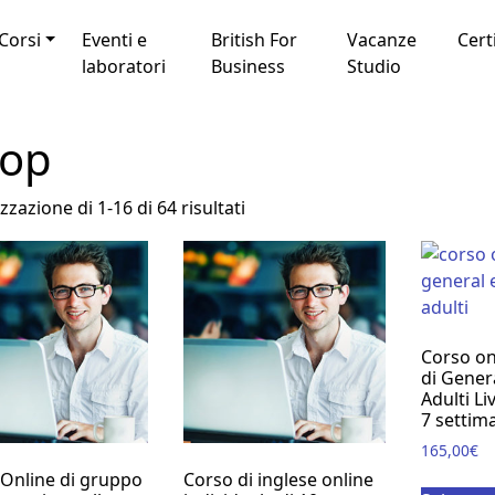
Corsi
Eventi e
British For
Vacanze
Cert
laboratori
Business
Studio
op
Popolarità
zzazione di 1-16 di 64 risultati
Corso on
di Gener
Adulti Li
7 settim
165,00
€
Online di gruppo
Corso di inglese online