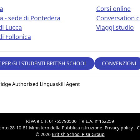
sa
Corsi online
sa - sede di Pontedera
Conversation c
di Lucca
Viaggi studio
i Follonica
 PER GLI STUDENTI BRITISH SCHOOL
CONVENZIONI
P.IVA e C.F. 01755790506 | R.E.A. nº152259
nto 28-10-81 Ministero della Pubblica istruzione.
Privacy policy
-
C
© 2026
British School Pisa Group