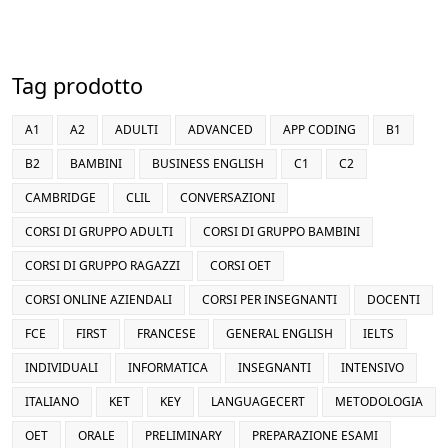
Tag prodotto
A1
A2
ADULTI
ADVANCED
APP CODING
B1
B2
BAMBINI
BUSINESS ENGLISH
C1
C2
CAMBRIDGE
CLIL
CONVERSAZIONI
CORSI DI GRUPPO ADULTI
CORSI DI GRUPPO BAMBINI
CORSI DI GRUPPO RAGAZZI
CORSI OET
CORSI ONLINE AZIENDALI
CORSI PER INSEGNANTI
DOCENTI
FCE
FIRST
FRANCESE
GENERAL ENGLISH
IELTS
INDIVIDUALI
INFORMATICA
INSEGNANTI
INTENSIVO
ITALIANO
KET
KEY
LANGUAGECERT
METODOLOGIA
OET
ORALE
PRELIMINARY
PREPARAZIONE ESAMI