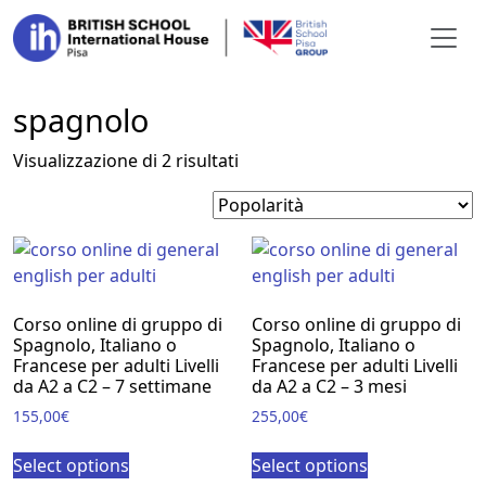
Vai al contenuto
spagnolo
Popolarità
Visualizzazione di 2 risultati
Corso online di gruppo di
Corso online di gruppo di
Spagnolo, Italiano o
Spagnolo, Italiano o
Francese per adulti Livelli
Francese per adulti Livelli
da A2 a C2 – 7 settimane
da A2 a C2 – 3 mesi
155,00
€
255,00
€
Select options
Select options