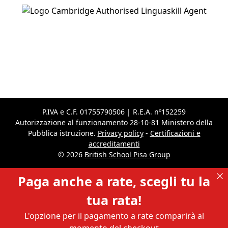
P.IVA e C.F. 01755790506 | R.E.A. nº152259
Autorizzazione al funzionamento 28-10-81 Ministero della
Pubblica istruzione.
Privacy policy
-
Certificazioni e
accreditamenti
© 2026
British School Pisa Group
Paga anche a rate, scegli tu la
tua rata!
L'opzione per il pagamento a rate comparirà al