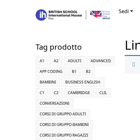
Vai al contenuto
Sedi
Li
Tag prodotto
A1
A2
ADULTI
ADVANCED
APP CODING
B1
B2
BAMBINI
BUSINESS ENGLISH
C1
C2
CAMBRIDGE
CLIL
CONVERSAZIONI
CORSI DI GRUPPO ADULTI
CORSI DI GRUPPO BAMBINI
CORSI DI GRUPPO RAGAZZI