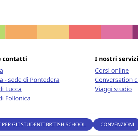
e contatti
I nostri serviz
sa
Corsi online
sa - sede di Pontedera
Conversation c
di Lucca
Viaggi studio
i Follonica
 PER GLI STUDENTI BRITISH SCHOOL
CONVENZIONI