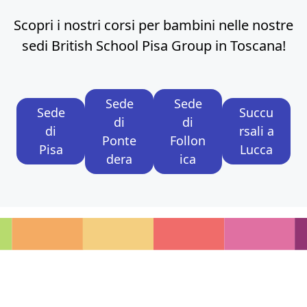
Scopri i nostri corsi per bambini nelle nostre
sedi British School Pisa Group in Toscana!
Sede
Sede
Sede
Succu
di
di
di
rsali a
Ponte
Follon
Pisa
Lucca
dera
ica