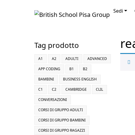
Vai al contenuto
Sedi
re
Tag prodotto
A1
A2
ADULTI
ADVANCED
APP CODING
B1
B2
BAMBINI
BUSINESS ENGLISH
C1
C2
CAMBRIDGE
CLIL
CONVERSAZIONI
CORSI DI GRUPPO ADULTI
CORSI DI GRUPPO BAMBINI
CORSI DI GRUPPO RAGAZZI