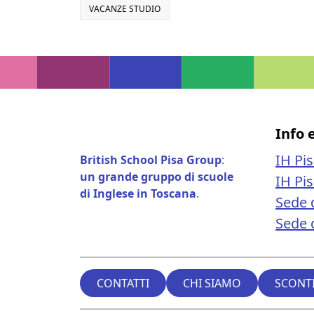
VACANZE STUDIO
Info 
IH Pi
British School Pisa Group
:
un grande gruppo di scuole
IH Pi
di Inglese in Toscana
.
Sede 
Sede d
CONTATTI
CHI SIAMO
SCONTI