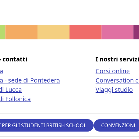
e contatti
I nostri serviz
sa
Corsi online
sa - sede di Pontedera
Conversation c
di Lucca
Viaggi studio
i Follonica
 PER GLI STUDENTI BRITISH SCHOOL
CONVENZIONI